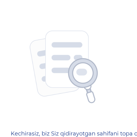
404 — Страница не найд
Kechirasiz, biz Siz qidirayotgan sahifani topa o