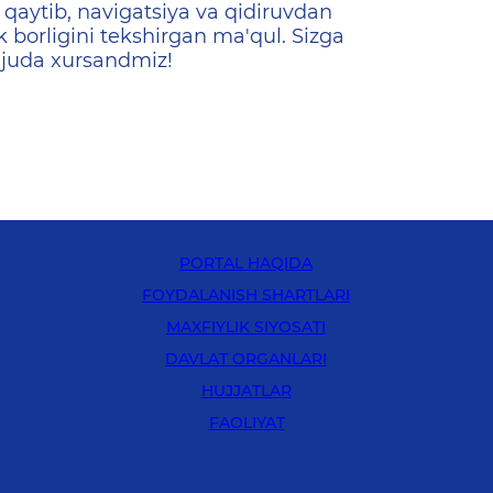
qaytib, navigatsiya va qidiruvdan
k borligini tekshirgan ma'qul. Sizga
 juda xursandmiz!
PORTAL HAQIDA
FOYDALANISH SHARTLARI
MAXFIYLIK SIYOSATI
DAVLAT ORGANLARI
HUJJATLAR
FAOLIYAT