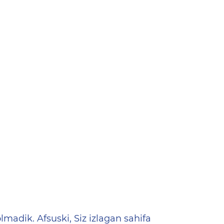
ена
lmadik. Afsuski, Siz izlagan sahifa