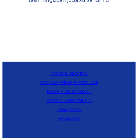
tashrifingizdan juda xursandmiz!
PORTAL HAQIDA
FOYDALANISH SHARTLARI
MAXFIYLIK SIYOSATI
DAVLAT ORGANLARI
HUJJATLAR
FAOLIYAT