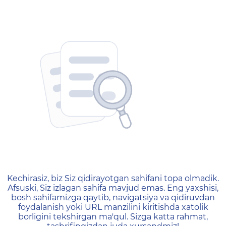
404 — Страница не найд
Kechirasiz, biz Siz qidirayotgan sahifani topa olmadik.
Afsuski, Siz izlagan sahifa mavjud emas. Eng yaxshisi,
bosh sahifamizga qaytib, navigatsiya va qidiruvdan
foydalanish yoki URL manzilini kiritishda xatolik
borligini tekshirgan ma'qul. Sizga katta rahmat,