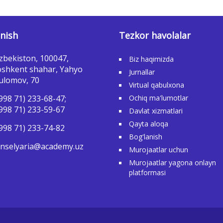
nish
Tezkor havolalar
zbekiston, 100047,
Biz haqimizda
shkent shahar, Yahyo
Jurnallar
ulomov, 70
Virtual qabulxona
998 71) 233-68-47;
Ochiq ma'lumotlar
998 71) 233-59-67
Davlat xizmatlari
Qayta aloqa
998 71) 233-74-82
Bog'lanish
nselyaria@academy.uz
Murojaatlar uchun
Murojaatlar yagona onlayn
platformasi