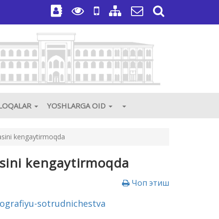
3
ALOQALAR
YOSHLARGA OID
yasini kengaytirmoqda
asini kengaytirmoqda
Чоп этиш
eografiyu-sotrudnichestva