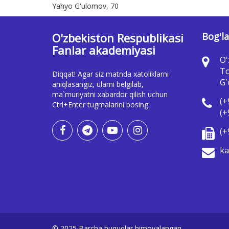
Yahyo G'ulomov, 70
O'zbekiston Respublikasi
Bog'la
Fanlar akademiyasi
O'
To
Diqqat! Agar siz matnda xatoliklarni
G'
aniqlasangiz, ularni belgilab,
ma`muriyatni xabardor qilish uchun
(+
Ctrl+Enter tugmalarini bosing
(+
(+
ka
© 2025 Barcha huquqlar himoyalangan