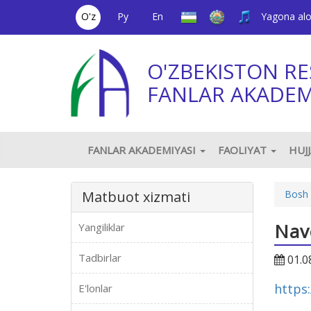
O'z
Ру
En
Yagona al
O'ZBEKISTON RE
FANLAR AKADEM
FANLAR AKADEMIYASI
FAOLIYAT
HUJ
Matbuot xizmati
Bosh 
Nav
Yangiliklar
Tadbirlar
01.0
https
E'lonlar