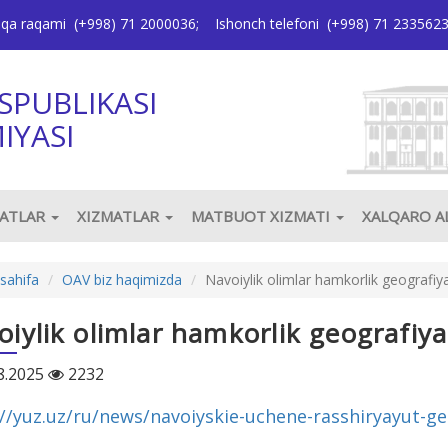
oqa raqami
(+998) 71 2000036
;
Ishonch telefoni
(+998) 71 233562
SPUBLIKASI
IYASI
JATLAR
XIZMATLAR
MATBUOT XIZMATI
XALQARO 
sahifa
OAV biz haqimizda
Navoiylik olimlar hamkorlik geografi
oiylik olimlar hamkorlik geografiy
8.2025
2232
://yuz.uz/ru/news/navoiyskie-uchene-rasshiryayut-g