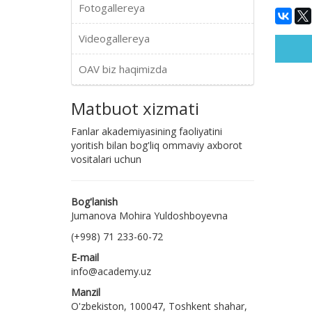
Fotogallereya
Videogallereya
OAV biz haqimizda
Matbuot xizmati
Fanlar akademiyasining faoliyatini
yoritish bilan bog'liq ommaviy axborot
vositalari uchun
Bog'lanish
Jumanova Mohira Yuldoshboyevna
(+998) 71 233-60-72
E-mail
info@academy.uz
Manzil
O'zbekiston, 100047, Toshkent shahar,