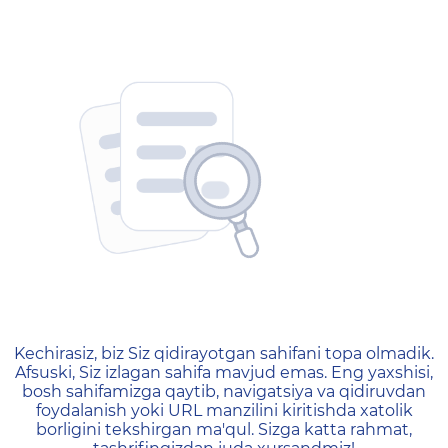
404 — Страница не найд
Kechirasiz, biz Siz qidirayotgan sahifani topa olmadik.
Afsuski, Siz izlagan sahifa mavjud emas. Eng yaxshisi,
bosh sahifamizga qaytib, navigatsiya va qidiruvdan
foydalanish yoki URL manzilini kiritishda xatolik
borligini tekshirgan ma'qul. Sizga katta rahmat,