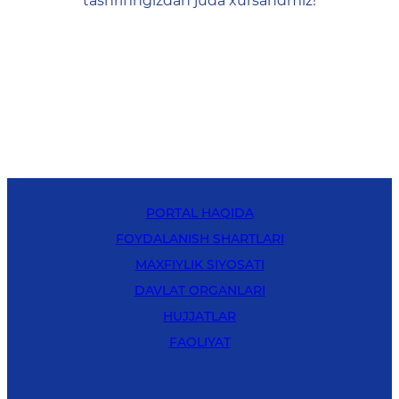
tashrifingizdan juda xursandmiz!
PORTAL HAQIDA
FOYDALANISH SHARTLARI
MAXFIYLIK SIYOSATI
DAVLAT ORGANLARI
HUJJATLAR
FAOLIYAT