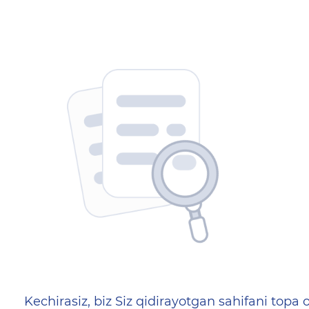
404 — Страница не найд
Kechirasiz, biz Siz qidirayotgan sahifani topa o