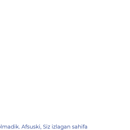
ена
lmadik. Afsuski, Siz izlagan sahifa