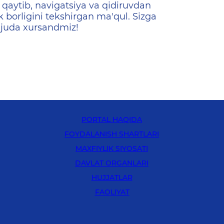
qaytib, navigatsiya va qidiruvdan
k borligini tekshirgan ma'qul. Sizga
 juda xursandmiz!
PORTAL HAQIDA
FOYDALANISH SHARTLARI
MAXFIYLIK SIYOSATI
DAVLAT ORGANLARI
HUJJATLAR
FAOLIYAT