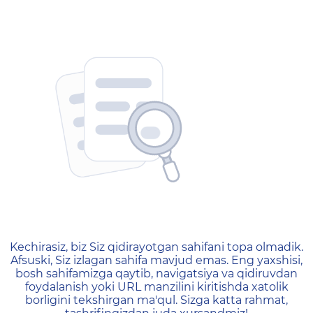
404 — Страница не найд
Kechirasiz, biz Siz qidirayotgan sahifani topa olmadik.
Afsuski, Siz izlagan sahifa mavjud emas. Eng yaxshisi,
bosh sahifamizga qaytib, navigatsiya va qidiruvdan
foydalanish yoki URL manzilini kiritishda xatolik
borligini tekshirgan ma'qul. Sizga katta rahmat,