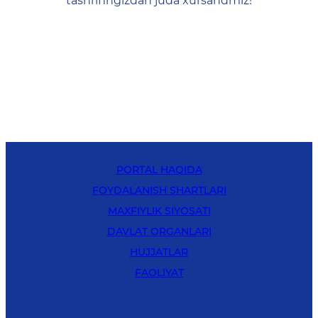
tashrifingizdan juda xursandmiz!
PORTAL HAQIDA
FOYDALANISH SHARTLARI
MAXFIYLIK SIYOSATI
DAVLAT ORGANLARI
HUJJATLAR
FAOLIYAT