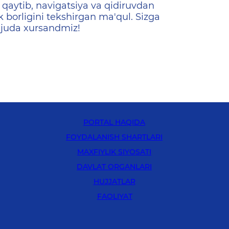
qaytib, navigatsiya va qidiruvdan
k borligini tekshirgan ma'qul. Sizga
 juda xursandmiz!
PORTAL HAQIDA
FOYDALANISH SHARTLARI
MAXFIYLIK SIYOSATI
DAVLAT ORGANLARI
HUJJATLAR
FAOLIYAT