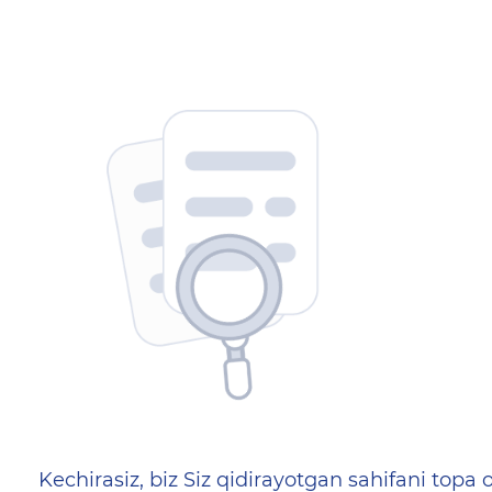
404 — Страница не найд
Kechirasiz, biz Siz qidirayotgan sahifani topa o