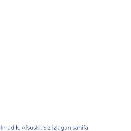
ена
lmadik. Afsuski, Siz izlagan sahifa