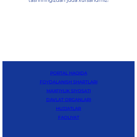
tashrifingizdan juda xursandmiz!
PORTAL HAQIDA
FOYDALANISH SHARTLARI
MAXFIYLIK SIYOSATI
DAVLAT ORGANLARI
HUJJATLAR
FAOLIYAT