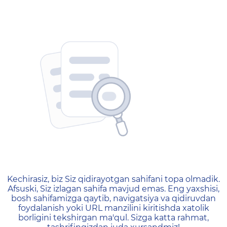
404 — Страница не найд
Kechirasiz, biz Siz qidirayotgan sahifani topa olmadik.
Afsuski, Siz izlagan sahifa mavjud emas. Eng yaxshisi,
bosh sahifamizga qaytib, navigatsiya va qidiruvdan
foydalanish yoki URL manzilini kiritishda xatolik
borligini tekshirgan ma'qul. Sizga katta rahmat,