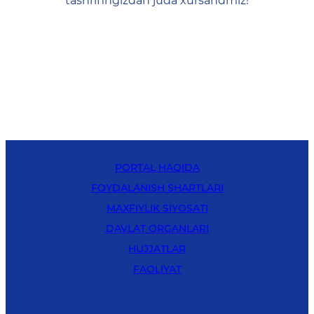
tashrifingizdan juda xursandmiz!
PORTAL HAQIDA
FOYDALANISH SHARTLARI
MAXFIYLIK SIYOSATI
DAVLAT ORGANLARI
HUJJATLAR
FAOLIYAT