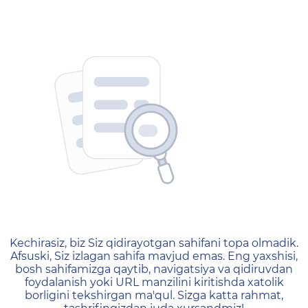
404 — Страница не найд
Kechirasiz, biz Siz qidirayotgan sahifani topa olmadik.
Afsuski, Siz izlagan sahifa mavjud emas. Eng yaxshisi,
bosh sahifamizga qaytib, navigatsiya va qidiruvdan
foydalanish yoki URL manzilini kiritishda xatolik
borligini tekshirgan ma'qul. Sizga katta rahmat,