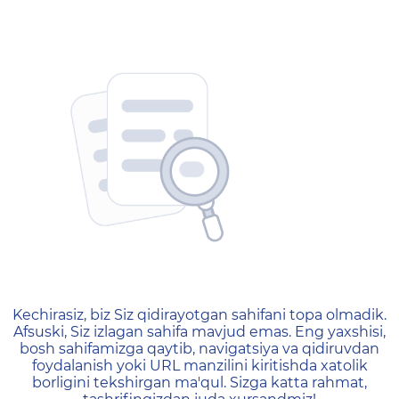
404 — Страница не найд
Kechirasiz, biz Siz qidirayotgan sahifani topa olmadik.
Afsuski, Siz izlagan sahifa mavjud emas. Eng yaxshisi,
bosh sahifamizga qaytib, navigatsiya va qidiruvdan
foydalanish yoki URL manzilini kiritishda xatolik
borligini tekshirgan ma'qul. Sizga katta rahmat,