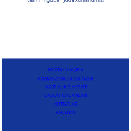
tashrifingizdan juda xursandmiz!
PORTAL HAQIDA
FOYDALANISH SHARTLARI
MAXFIYLIK SIYOSATI
DAVLAT ORGANLARI
HUJJATLAR
FAOLIYAT