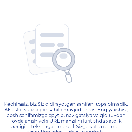
404 — Страница не найд
Kechirasiz, biz Siz qidirayotgan sahifani topa olmadik.
Afsuski, Siz izlagan sahifa mavjud emas. Eng yaxshisi,
bosh sahifamizga qaytib, navigatsiya va qidiruvdan
foydalanish yoki URL manzilini kiritishda xatolik
borligini tekshirgan ma'qul. Sizga katta rahmat,