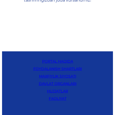
tashrifingizdan juda xursandmiz!
PORTAL HAQIDA
FOYDALANISH SHARTLARI
MAXFIYLIK SIYOSATI
DAVLAT ORGANLARI
HUJJATLAR
FAOLIYAT