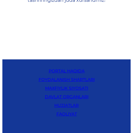
tashrifingizdan juda xursandmiz!
PORTAL HAQIDA
FOYDALANISH SHARTLARI
MAXFIYLIK SIYOSATI
DAVLAT ORGANLARI
HUJJATLAR
FAOLIYAT