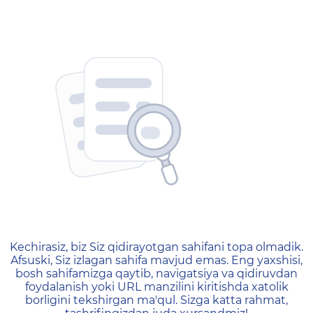
404 — Страница не найд
Kechirasiz, biz Siz qidirayotgan sahifani topa olmadik.
Afsuski, Siz izlagan sahifa mavjud emas. Eng yaxshisi,
bosh sahifamizga qaytib, navigatsiya va qidiruvdan
foydalanish yoki URL manzilini kiritishda xatolik
borligini tekshirgan ma'qul. Sizga katta rahmat,