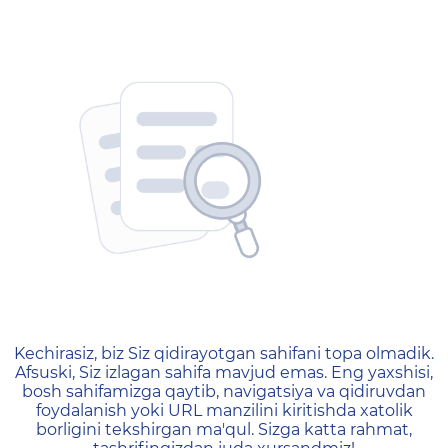
404 — Страница не найд
Kechirasiz, biz Siz qidirayotgan sahifani topa olmadik.
Afsuski, Siz izlagan sahifa mavjud emas. Eng yaxshisi,
bosh sahifamizga qaytib, navigatsiya va qidiruvdan
foydalanish yoki URL manzilini kiritishda xatolik
borligini tekshirgan ma'qul. Sizga katta rahmat,