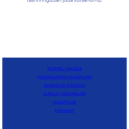
tashrifingizdan juda xursandmiz!
PORTAL HAQIDA
FOYDALANISH SHARTLARI
MAXFIYLIK SIYOSATI
DAVLAT ORGANLARI
HUJJATLAR
FAOLIYAT