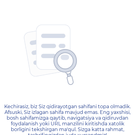
404 — Страница не найд
Kechirasiz, biz Siz qidirayotgan sahifani topa olmadik.
Afsuski, Siz izlagan sahifa mavjud emas. Eng yaxshisi,
bosh sahifamizga qaytib, navigatsiya va qidiruvdan
foydalanish yoki URL manzilini kiritishda xatolik
borligini tekshirgan ma'qul. Sizga katta rahmat,