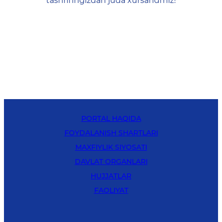
tashrifingizdan juda xursandmiz!
PORTAL HAQIDA
FOYDALANISH SHARTLARI
MAXFIYLIK SIYOSATI
DAVLAT ORGANLARI
HUJJATLAR
FAOLIYAT