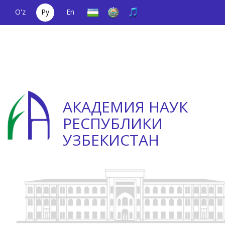
O'z
Ру
En
Единый
(+998) 71
;
Телефон
(+998) 71
телефонный
2000036
доверия
2335623
номер
АКАДЕМИЯ НАУК
РЕСПУБЛИКИ
УЗБЕКИСТАН