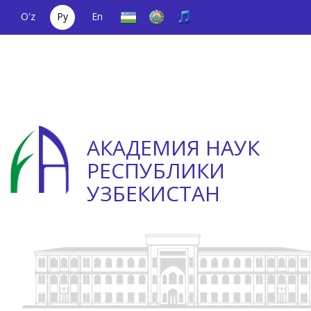
O'z
Ру
En
Единый
(+998) 71
;
Телефон
(+998) 71
телефонный
2000036
доверия
2335623
номер
АКАДЕМИЯ НАУК
РЕСПУБЛИКИ
УЗБЕКИСТАН