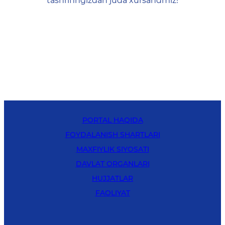
tashrifingizdan juda xursandmiz!
PORTAL HAQIDA
FOYDALANISH SHARTLARI
MAXFIYLIK SIYOSATI
DAVLAT ORGANLARI
HUJJATLAR
FAOLIYAT