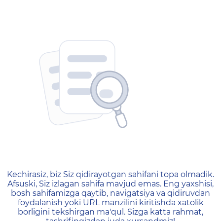
404 — Страница не найд
Kechirasiz, biz Siz qidirayotgan sahifani topa olmadik.
Afsuski, Siz izlagan sahifa mavjud emas. Eng yaxshisi,
bosh sahifamizga qaytib, navigatsiya va qidiruvdan
foydalanish yoki URL manzilini kiritishda xatolik
borligini tekshirgan ma'qul. Sizga katta rahmat,