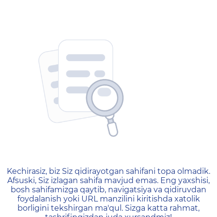
404 — Страница не найд
Kechirasiz, biz Siz qidirayotgan sahifani topa olmadik.
Afsuski, Siz izlagan sahifa mavjud emas. Eng yaxshisi,
bosh sahifamizga qaytib, navigatsiya va qidiruvdan
foydalanish yoki URL manzilini kiritishda xatolik
borligini tekshirgan ma'qul. Sizga katta rahmat,