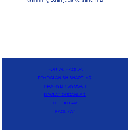
tashrifingizdan juda xursandmiz!
PORTAL HAQIDA
FOYDALANISH SHARTLARI
MAXFIYLIK SIYOSATI
DAVLAT ORGANLARI
HUJJATLAR
FAOLIYAT