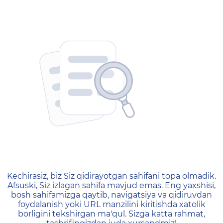
404 — Страница не найд
Kechirasiz, biz Siz qidirayotgan sahifani topa olmadik.
Afsuski, Siz izlagan sahifa mavjud emas. Eng yaxshisi,
bosh sahifamizga qaytib, navigatsiya va qidiruvdan
foydalanish yoki URL manzilini kiritishda xatolik
borligini tekshirgan ma'qul. Sizga katta rahmat,