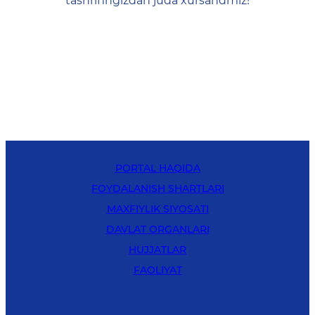
tashrifingizdan juda xursandmiz!
PORTAL HAQIDA
FOYDALANISH SHARTLARI
MAXFIYLIK SIYOSATI
DAVLAT ORGANLARI
HUJJATLAR
FAOLIYAT