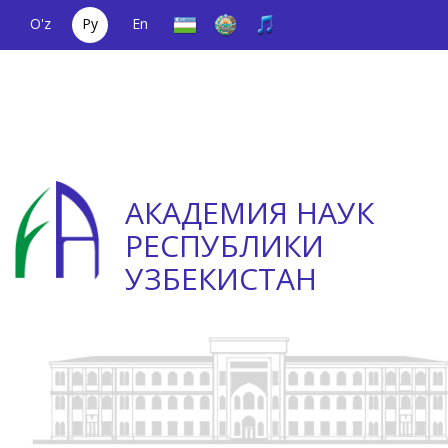
O'z
Ру
En
Единый
(+998) 71
;
Телефон
(+998) 71
телефонный
2000036
доверия
2335623
номер
АКАДЕМИЯ НАУК
РЕСПУБЛИКИ
УЗБЕКИСТАН