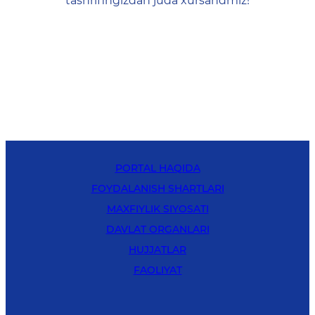
tashrifingizdan juda xursandmiz!
PORTAL HAQIDA
FOYDALANISH SHARTLARI
MAXFIYLIK SIYOSATI
DAVLAT ORGANLARI
HUJJATLAR
FAOLIYAT