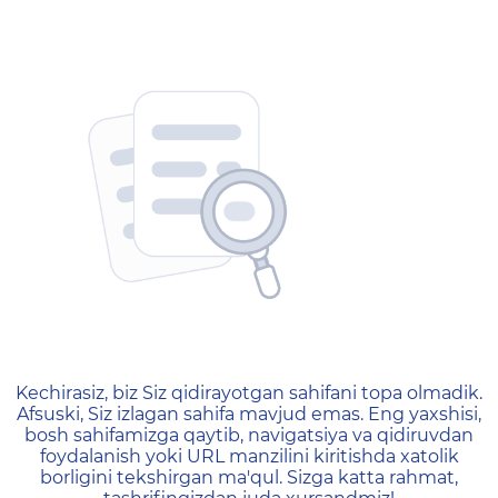
404 — Страница не найд
Kechirasiz, biz Siz qidirayotgan sahifani topa olmadik.
Afsuski, Siz izlagan sahifa mavjud emas. Eng yaxshisi,
bosh sahifamizga qaytib, navigatsiya va qidiruvdan
foydalanish yoki URL manzilini kiritishda xatolik
borligini tekshirgan ma'qul. Sizga katta rahmat,