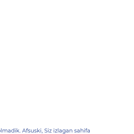
ена
lmadik. Afsuski, Siz izlagan sahifa