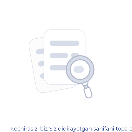
404 — Страница не найд
Kechirasiz, biz Siz qidirayotgan sahifani topa o