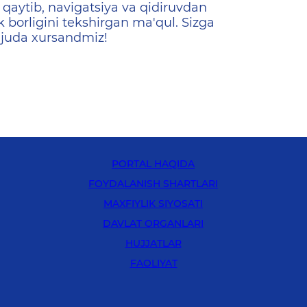
qaytib, navigatsiya va qidiruvdan
k borligini tekshirgan ma'qul. Sizga
 juda xursandmiz!
PORTAL HAQIDA
FOYDALANISH SHARTLARI
MAXFIYLIK SIYOSATI
DAVLAT ORGANLARI
HUJJATLAR
FAOLIYAT