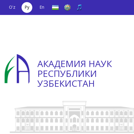
O'z
Ру
En
Единый
(+998) 71
;
Телефон
(+998) 71
телефонный
2000036
доверия
2335623
номер
АКАДЕМИЯ НАУК
РЕСПУБЛИКИ
УЗБЕКИСТАН