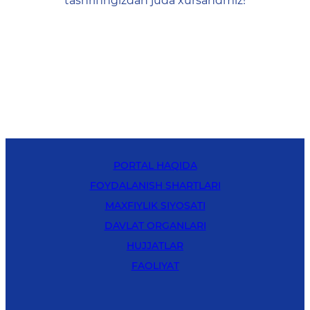
tashrifingizdan juda xursandmiz!
PORTAL HAQIDA
FOYDALANISH SHARTLARI
MAXFIYLIK SIYOSATI
DAVLAT ORGANLARI
HUJJATLAR
FAOLIYAT