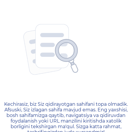
404 — Страница не найд
Kechirasiz, biz Siz qidirayotgan sahifani topa olmadik.
Afsuski, Siz izlagan sahifa mavjud emas. Eng yaxshisi,
bosh sahifamizga qaytib, navigatsiya va qidiruvdan
foydalanish yoki URL manzilini kiritishda xatolik
borligini tekshirgan ma'qul. Sizga katta rahmat,