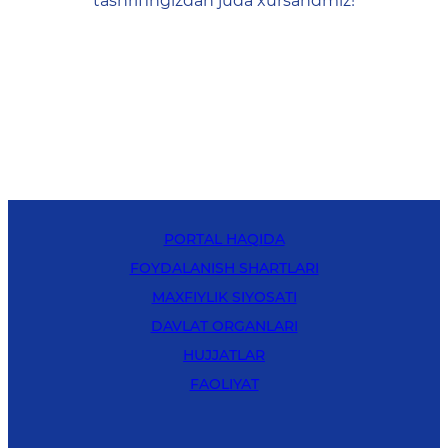
tashrifingizdan juda xursandmiz!
PORTAL HAQIDA
FOYDALANISH SHARTLARI
MAXFIYLIK SIYOSATI
DAVLAT ORGANLARI
HUJJATLAR
FAOLIYAT