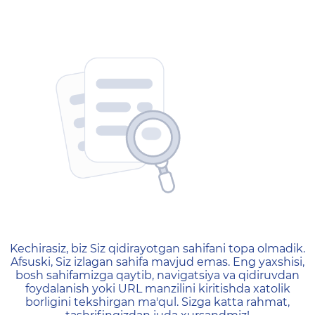
404 — Страница не найд
Kechirasiz, biz Siz qidirayotgan sahifani topa olmadik.
Afsuski, Siz izlagan sahifa mavjud emas. Eng yaxshisi,
bosh sahifamizga qaytib, navigatsiya va qidiruvdan
foydalanish yoki URL manzilini kiritishda xatolik
borligini tekshirgan ma'qul. Sizga katta rahmat,