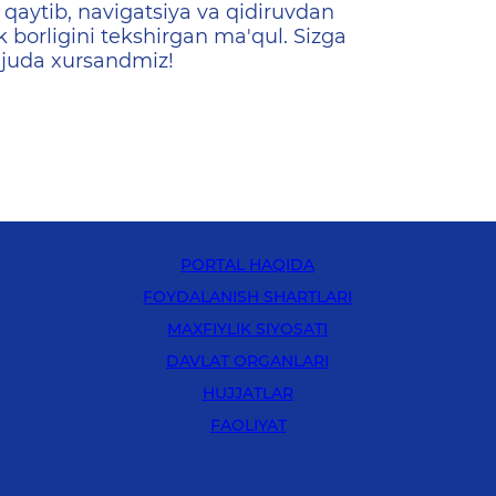
qaytib, navigatsiya va qidiruvdan
k borligini tekshirgan ma'qul. Sizga
 juda xursandmiz!
PORTAL HAQIDA
FOYDALANISH SHARTLARI
MAXFIYLIK SIYOSATI
DAVLAT ORGANLARI
HUJJATLAR
FAOLIYAT