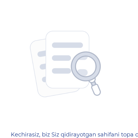
404 — Страница не найд
Kechirasiz, biz Siz qidirayotgan sahifani topa o