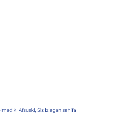
ена
lmadik. Afsuski, Siz izlagan sahifa