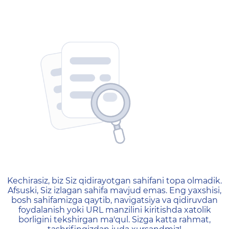
404 — Страница не найд
Kechirasiz, biz Siz qidirayotgan sahifani topa olmadik.
Afsuski, Siz izlagan sahifa mavjud emas. Eng yaxshisi,
bosh sahifamizga qaytib, navigatsiya va qidiruvdan
foydalanish yoki URL manzilini kiritishda xatolik
borligini tekshirgan ma'qul. Sizga katta rahmat,