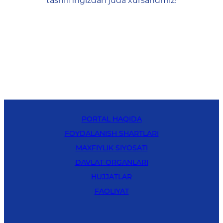
tashrifingizdan juda xursandmiz!
PORTAL HAQIDA
FOYDALANISH SHARTLARI
MAXFIYLIK SIYOSATI
DAVLAT ORGANLARI
HUJJATLAR
FAOLIYAT