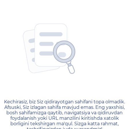
404 — Страница не найд
Kechirasiz, biz Siz qidirayotgan sahifani topa olmadik.
Afsuski, Siz izlagan sahifa mavjud emas. Eng yaxshisi,
bosh sahifamizga qaytib, navigatsiya va qidiruvdan
foydalanish yoki URL manzilini kiritishda xatolik
borligini tekshirgan ma'qul. Sizga katta rahmat,