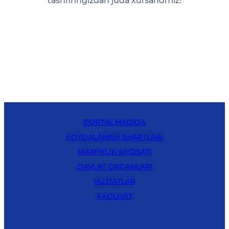
tashrifingizdan juda xursandmiz!
PORTAL HAQIDA
FOYDALANISH SHARTLARI
MAXFIYLIK SIYOSATI
DAVLAT ORGANLARI
HUJJATLAR
FAOLIYAT