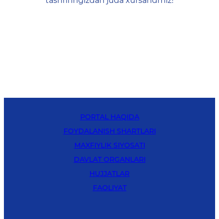
tashrifingizdan juda xursandmiz!
PORTAL HAQIDA
FOYDALANISH SHARTLARI
MAXFIYLIK SIYOSATI
DAVLAT ORGANLARI
HUJJATLAR
FAOLIYAT