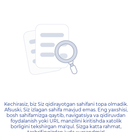
404 — Страница не найд
Kechirasiz, biz Siz qidirayotgan sahifani topa olmadik.
Afsuski, Siz izlagan sahifa mavjud emas. Eng yaxshisi,
bosh sahifamizga qaytib, navigatsiya va qidiruvdan
foydalanish yoki URL manzilini kiritishda xatolik
borligini tekshirgan ma'qul. Sizga katta rahmat,