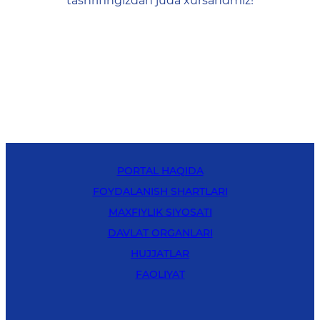
tashrifingizdan juda xursandmiz!
PORTAL HAQIDA
FOYDALANISH SHARTLARI
MAXFIYLIK SIYOSATI
DAVLAT ORGANLARI
HUJJATLAR
FAOLIYAT