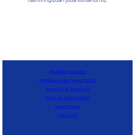
tashrifingizdan juda xursandmiz!
PORTAL HAQIDA
FOYDALANISH SHARTLARI
MAXFIYLIK SIYOSATI
DAVLAT ORGANLARI
HUJJATLAR
FAOLIYAT