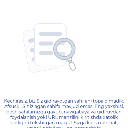
404 — Страница не найд
Kechirasiz, biz Siz qidirayotgan sahifani topa olmadik.
Afsuski, Siz izlagan sahifa mavjud emas. Eng yaxshisi,
bosh sahifamizga qaytib, navigatsiya va qidiruvdan
foydalanish yoki URL manzilini kiritishda xatolik
borligini tekshirgan ma'qul. Sizga katta rahmat,