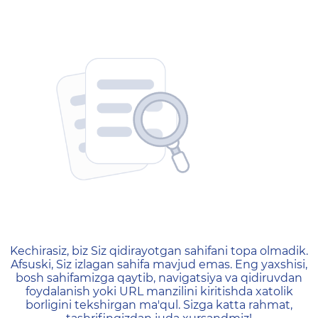
404 — Страница не найд
Kechirasiz, biz Siz qidirayotgan sahifani topa olmadik.
Afsuski, Siz izlagan sahifa mavjud emas. Eng yaxshisi,
bosh sahifamizga qaytib, navigatsiya va qidiruvdan
foydalanish yoki URL manzilini kiritishda xatolik
borligini tekshirgan ma'qul. Sizga katta rahmat,