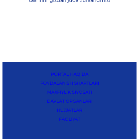
tashrifingizdan juda xursandmiz!
PORTAL HAQIDA
FOYDALANISH SHARTLARI
MAXFIYLIK SIYOSATI
DAVLAT ORGANLARI
HUJJATLAR
FAOLIYAT