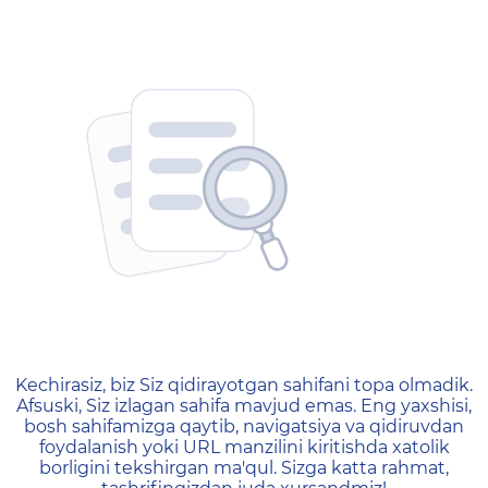
404 — Страница не найд
Kechirasiz, biz Siz qidirayotgan sahifani topa olmadik.
Afsuski, Siz izlagan sahifa mavjud emas. Eng yaxshisi,
bosh sahifamizga qaytib, navigatsiya va qidiruvdan
foydalanish yoki URL manzilini kiritishda xatolik
borligini tekshirgan ma'qul. Sizga katta rahmat,