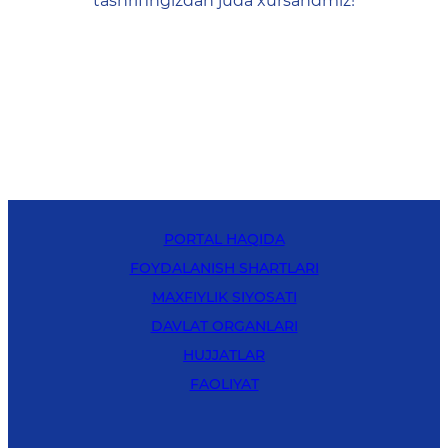
tashrifingizdan juda xursandmiz!
PORTAL HAQIDA
FOYDALANISH SHARTLARI
MAXFIYLIK SIYOSATI
DAVLAT ORGANLARI
HUJJATLAR
FAOLIYAT