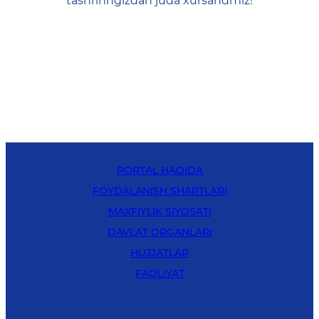
tashrifingizdan juda xursandmiz!
PORTAL HAQIDA
FOYDALANISH SHARTLARI
MAXFIYLIK SIYOSATI
DAVLAT ORGANLARI
HUJJATLAR
FAOLIYAT