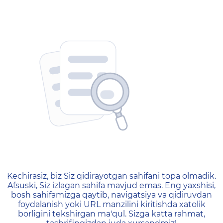
404 — Страница не найд
Kechirasiz, biz Siz qidirayotgan sahifani topa olmadik.
Afsuski, Siz izlagan sahifa mavjud emas. Eng yaxshisi,
bosh sahifamizga qaytib, navigatsiya va qidiruvdan
foydalanish yoki URL manzilini kiritishda xatolik
borligini tekshirgan ma'qul. Sizga katta rahmat,