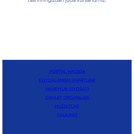
tashrifingizdan juda xursandmiz!
PORTAL HAQIDA
FOYDALANISH SHARTLARI
MAXFIYLIK SIYOSATI
DAVLAT ORGANLARI
HUJJATLAR
FAOLIYAT