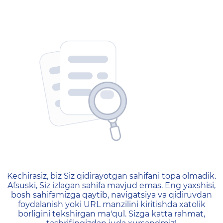
404 — Страница не найд
Kechirasiz, biz Siz qidirayotgan sahifani topa olmadik.
Afsuski, Siz izlagan sahifa mavjud emas. Eng yaxshisi,
bosh sahifamizga qaytib, navigatsiya va qidiruvdan
foydalanish yoki URL manzilini kiritishda xatolik
borligini tekshirgan ma'qul. Sizga katta rahmat,