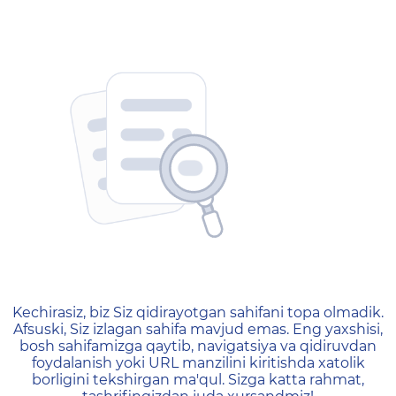
404 — Страница не найд
Kechirasiz, biz Siz qidirayotgan sahifani topa olmadik.
Afsuski, Siz izlagan sahifa mavjud emas. Eng yaxshisi,
bosh sahifamizga qaytib, navigatsiya va qidiruvdan
foydalanish yoki URL manzilini kiritishda xatolik
borligini tekshirgan ma'qul. Sizga katta rahmat,