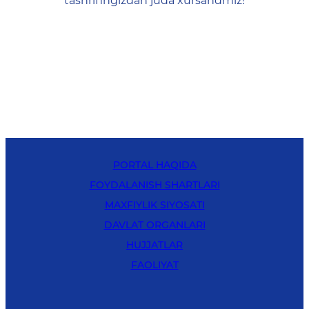
tashrifingizdan juda xursandmiz!
PORTAL HAQIDA
FOYDALANISH SHARTLARI
MAXFIYLIK SIYOSATI
DAVLAT ORGANLARI
HUJJATLAR
FAOLIYAT