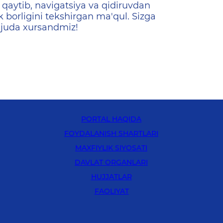
qaytib, navigatsiya va qidiruvdan
k borligini tekshirgan ma'qul. Sizga
 juda xursandmiz!
PORTAL HAQIDA
FOYDALANISH SHARTLARI
MAXFIYLIK SIYOSATI
DAVLAT ORGANLARI
HUJJATLAR
FAOLIYAT