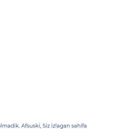
ена
lmadik. Afsuski, Siz izlagan sahifa