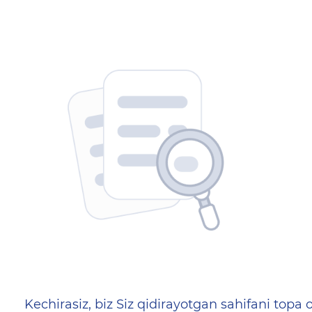
404 — Страница не найд
Kechirasiz, biz Siz qidirayotgan sahifani topa o