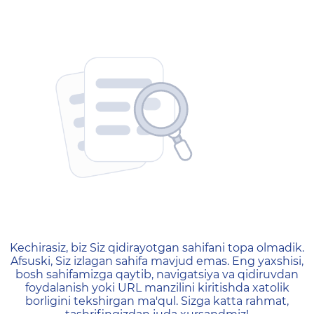
404 — Страница не найд
Kechirasiz, biz Siz qidirayotgan sahifani topa olmadik.
Afsuski, Siz izlagan sahifa mavjud emas. Eng yaxshisi,
bosh sahifamizga qaytib, navigatsiya va qidiruvdan
foydalanish yoki URL manzilini kiritishda xatolik
borligini tekshirgan ma'qul. Sizga katta rahmat,