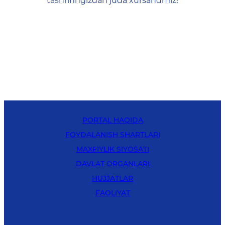
tashrifingizdan juda xursandmiz!
PORTAL HAQIDA
FOYDALANISH SHARTLARI
MAXFIYLIK SIYOSATI
DAVLAT ORGANLARI
HUJJATLAR
FAOLIYAT