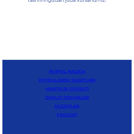
tashrifingizdan juda xursandmiz!
PORTAL HAQIDA
FOYDALANISH SHARTLARI
MAXFIYLIK SIYOSATI
DAVLAT ORGANLARI
HUJJATLAR
FAOLIYAT