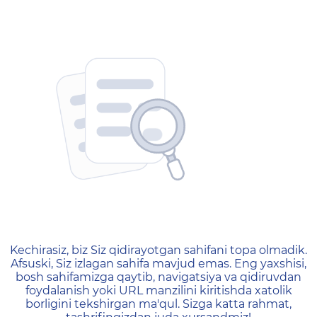
404 — Страница не найд
Kechirasiz, biz Siz qidirayotgan sahifani topa olmadik.
Afsuski, Siz izlagan sahifa mavjud emas. Eng yaxshisi,
bosh sahifamizga qaytib, navigatsiya va qidiruvdan
foydalanish yoki URL manzilini kiritishda xatolik
borligini tekshirgan ma'qul. Sizga katta rahmat,