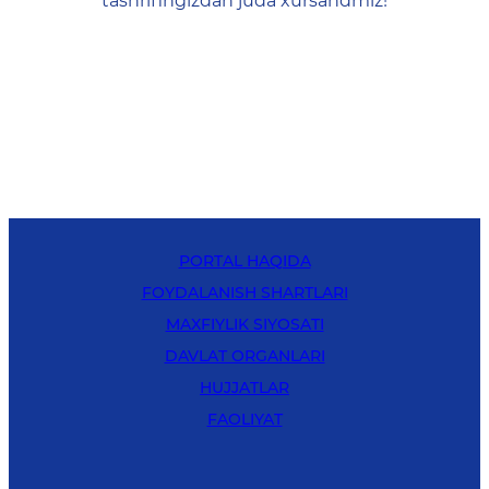
tashrifingizdan juda xursandmiz!
PORTAL HAQIDA
FOYDALANISH SHARTLARI
MAXFIYLIK SIYOSATI
DAVLAT ORGANLARI
HUJJATLAR
FAOLIYAT