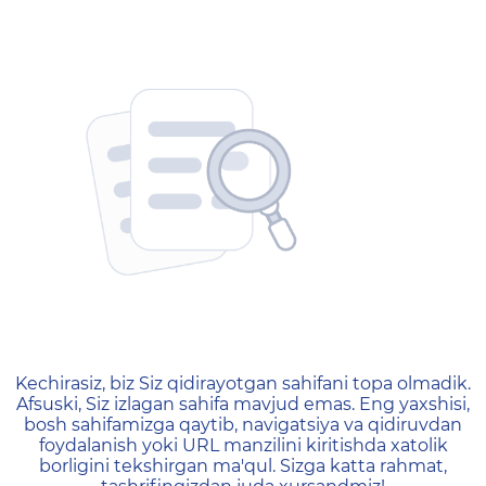
404 — Страница не найд
Kechirasiz, biz Siz qidirayotgan sahifani topa olmadik.
Afsuski, Siz izlagan sahifa mavjud emas. Eng yaxshisi,
bosh sahifamizga qaytib, navigatsiya va qidiruvdan
foydalanish yoki URL manzilini kiritishda xatolik
borligini tekshirgan ma'qul. Sizga katta rahmat,