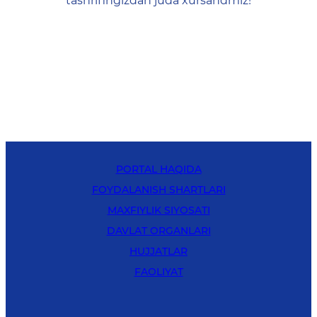
tashrifingizdan juda xursandmiz!
PORTAL HAQIDA
FOYDALANISH SHARTLARI
MAXFIYLIK SIYOSATI
DAVLAT ORGANLARI
HUJJATLAR
FAOLIYAT