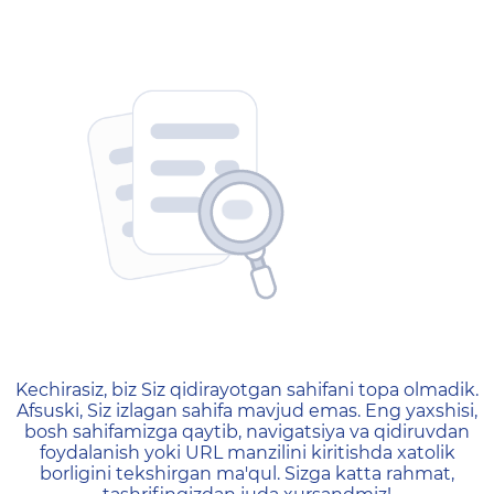
404 — Страница не найд
Kechirasiz, biz Siz qidirayotgan sahifani topa olmadik.
Afsuski, Siz izlagan sahifa mavjud emas. Eng yaxshisi,
bosh sahifamizga qaytib, navigatsiya va qidiruvdan
foydalanish yoki URL manzilini kiritishda xatolik
borligini tekshirgan ma'qul. Sizga katta rahmat,