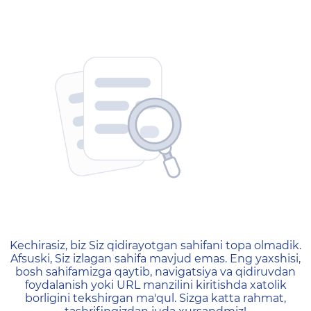
404 — Страница не найд
Kechirasiz, biz Siz qidirayotgan sahifani topa olmadik.
Afsuski, Siz izlagan sahifa mavjud emas. Eng yaxshisi,
bosh sahifamizga qaytib, navigatsiya va qidiruvdan
foydalanish yoki URL manzilini kiritishda xatolik
borligini tekshirgan ma'qul. Sizga katta rahmat,