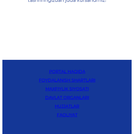
tashrifingizdan juda xursandmiz!
PORTAL HAQIDA
FOYDALANISH SHARTLARI
MAXFIYLIK SIYOSATI
DAVLAT ORGANLARI
HUJJATLAR
FAOLIYAT