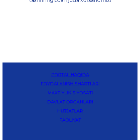
tashrifingizdan juda xursandmiz!
PORTAL HAQIDA
FOYDALANISH SHARTLARI
MAXFIYLIK SIYOSATI
DAVLAT ORGANLARI
HUJJATLAR
FAOLIYAT