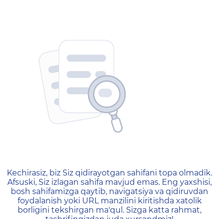
404 — Страница не найд
Kechirasiz, biz Siz qidirayotgan sahifani topa olmadik.
Afsuski, Siz izlagan sahifa mavjud emas. Eng yaxshisi,
bosh sahifamizga qaytib, navigatsiya va qidiruvdan
foydalanish yoki URL manzilini kiritishda xatolik
borligini tekshirgan ma'qul. Sizga katta rahmat,