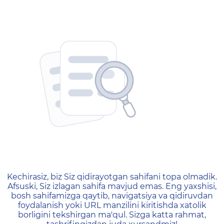
404 — Страница не найд
Kechirasiz, biz Siz qidirayotgan sahifani topa olmadik.
Afsuski, Siz izlagan sahifa mavjud emas. Eng yaxshisi,
bosh sahifamizga qaytib, navigatsiya va qidiruvdan
foydalanish yoki URL manzilini kiritishda xatolik
borligini tekshirgan ma'qul. Sizga katta rahmat,