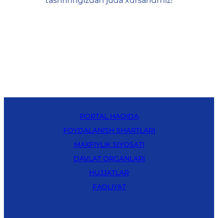
tashrifingizdan juda xursandmiz!
PORTAL HAQIDA
FOYDALANISH SHARTLARI
MAXFIYLIK SIYOSATI
DAVLAT ORGANLARI
HUJJATLAR
FAOLIYAT