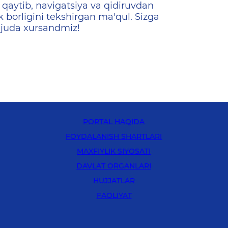
qaytib, navigatsiya va qidiruvdan
k borligini tekshirgan ma'qul. Sizga
 juda xursandmiz!
PORTAL HAQIDA
FOYDALANISH SHARTLARI
MAXFIYLIK SIYOSATI
DAVLAT ORGANLARI
HUJJATLAR
FAOLIYAT