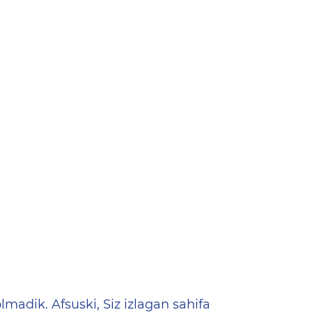
ена
lmadik. Afsuski, Siz izlagan sahifa