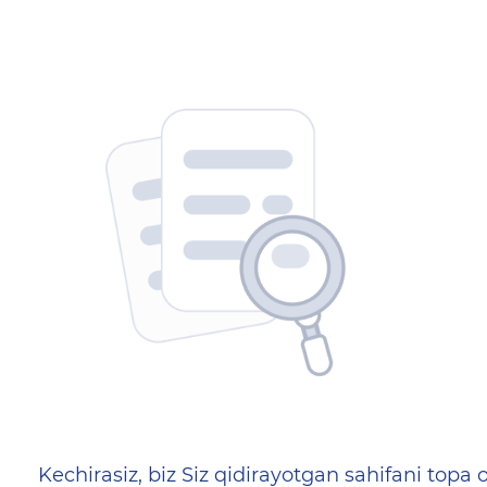
404 — Страница не найд
Kechirasiz, biz Siz qidirayotgan sahifani topa o