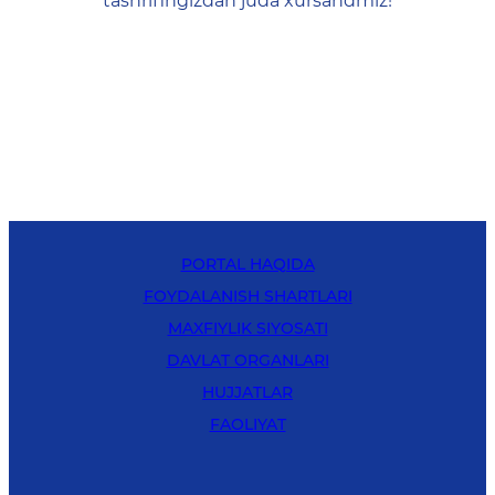
tashrifingizdan juda xursandmiz!
PORTAL HAQIDA
FOYDALANISH SHARTLARI
MAXFIYLIK SIYOSATI
DAVLAT ORGANLARI
HUJJATLAR
FAOLIYAT