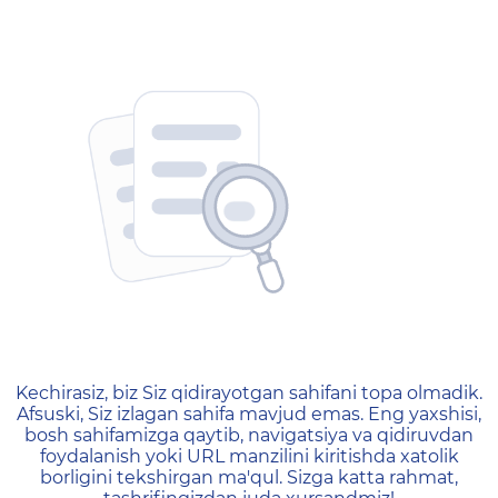
404 — Страница не найд
Kechirasiz, biz Siz qidirayotgan sahifani topa olmadik.
Afsuski, Siz izlagan sahifa mavjud emas. Eng yaxshisi,
bosh sahifamizga qaytib, navigatsiya va qidiruvdan
foydalanish yoki URL manzilini kiritishda xatolik
borligini tekshirgan ma'qul. Sizga katta rahmat,