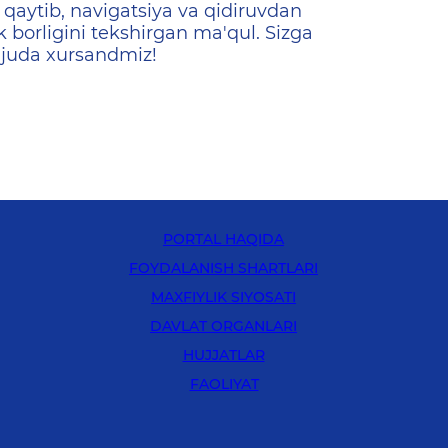
qaytib, navigatsiya va qidiruvdan
k borligini tekshirgan ma'qul. Sizga
 juda xursandmiz!
PORTAL HAQIDA
FOYDALANISH SHARTLARI
MAXFIYLIK SIYOSATI
DAVLAT ORGANLARI
HUJJATLAR
FAOLIYAT