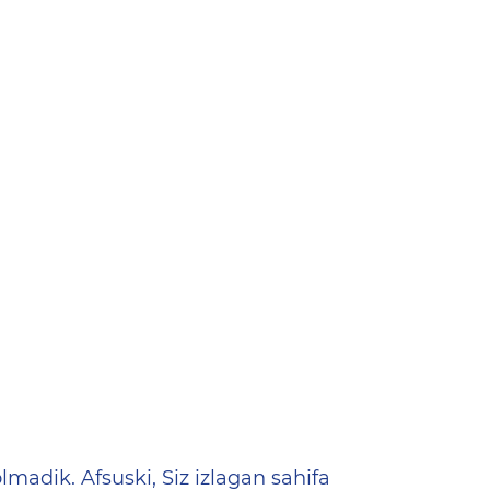
ена
lmadik. Afsuski, Siz izlagan sahifa