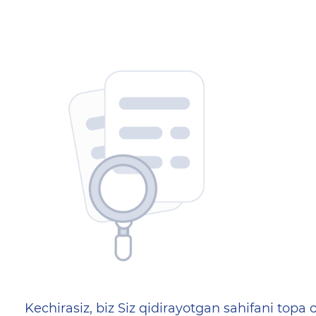
404 — Страница не найд
Kechirasiz, biz Siz qidirayotgan sahifani topa o