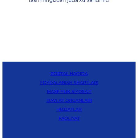
tashrifingizdan juda xursandmiz!
PORTAL HAQIDA
FOYDALANISH SHARTLARI
MAXFIYLIK SIYOSATI
DAVLAT ORGANLARI
HUJJATLAR
FAOLIYAT