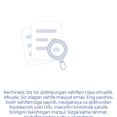
404 — Страница не найд
Kechirasiz, biz Siz qidirayotgan sahifani topa olmadik.
Afsuski, Siz izlagan sahifa mavjud emas. Eng yaxshisi,
bosh sahifamizga qaytib, navigatsiya va qidiruvdan
foydalanish yoki URL manzilini kiritishda xatolik
borligini tekshirgan ma'qul. Sizga katta rahmat,