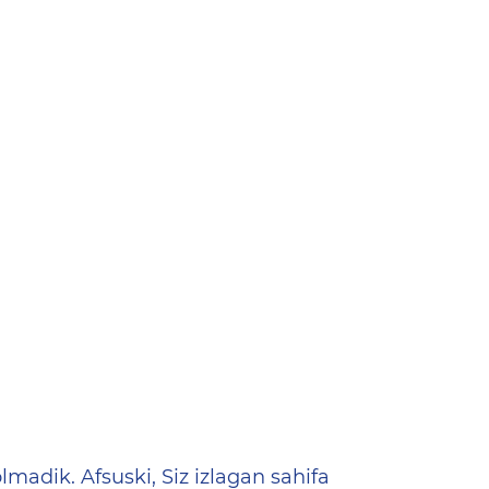
ена
lmadik. Afsuski, Siz izlagan sahifa