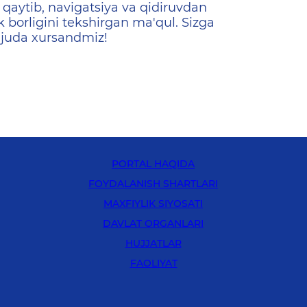
qaytib, navigatsiya va qidiruvdan
k borligini tekshirgan ma'qul. Sizga
 juda xursandmiz!
PORTAL HAQIDA
FOYDALANISH SHARTLARI
MAXFIYLIK SIYOSATI
DAVLAT ORGANLARI
HUJJATLAR
FAOLIYAT