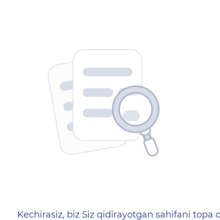
404 — Страница не найд
Kechirasiz, biz Siz qidirayotgan sahifani topa o