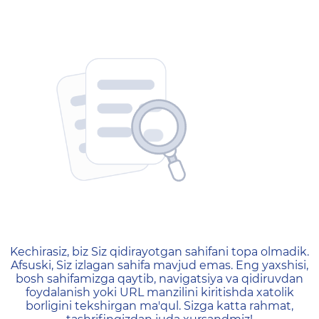
404 — Страница не найд
Kechirasiz, biz Siz qidirayotgan sahifani topa olmadik.
Afsuski, Siz izlagan sahifa mavjud emas. Eng yaxshisi,
bosh sahifamizga qaytib, navigatsiya va qidiruvdan
foydalanish yoki URL manzilini kiritishda xatolik
borligini tekshirgan ma'qul. Sizga katta rahmat,