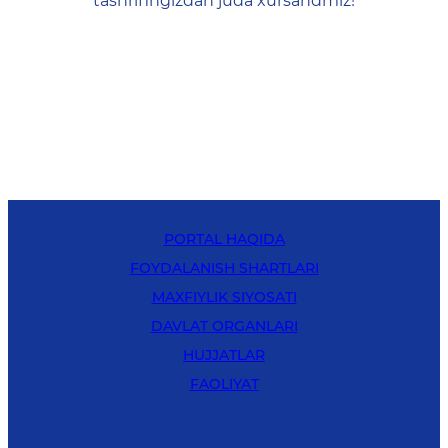
tashrifingizdan juda xursandmiz!
PORTAL HAQIDA
FOYDALANISH SHARTLARI
MAXFIYLIK SIYOSATI
DAVLAT ORGANLARI
HUJJATLAR
FAOLIYAT